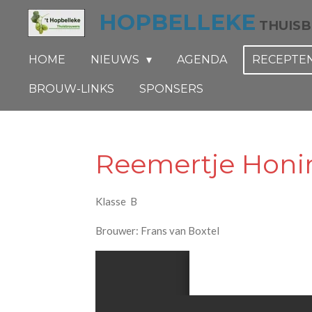
HOPBELLEKE
Ga
THUIS
direct
naar
HOME
NIEUWS
AGENDA
RECEPTE
de
BROUW-LINKS
SPONSERS
hoofdinhoud
Reemertje Honi
Klasse B
Brouwer: Frans van Boxtel