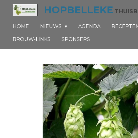
HOPBELLEKE
Ga
THUIS
direct
naar
HOME
NIEUWS
AGENDA
RECEPTE
de
BROUW-LINKS
SPONSERS
hoofdinhoud