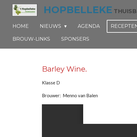
HOPBELLEKE
Ga
THUIS
direct
naar
HOME
NIEUWS
AGENDA
RECEPTE
de
BROUW-LINKS
SPONSERS
hoofdinhoud
Barley Wine.
Klasse D
Brouwer: Menno van Balen